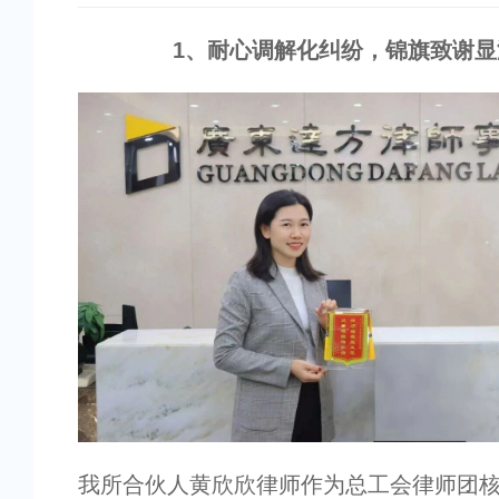
1
、
耐心调解化纠纷，锦旗致谢显
我所合伙人黄欣欣律师作为总工会律师团