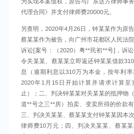
为实现本案债权，原告与广东达方律师事
代理合同》并支付律师费20000元。
另查明，2020年4月26日，钟某某作为原
蔡某某作为被告，向广州市花都区人民法
诉讼[案号：（2020）粤**民初**号]，
令关某某、蔡某某立即返还钟某某借款31
息（逾期利息以310万为本金，按年利率
2020年1月15日开始计算并请求计算
止）；二、判决钟某某对关某某的抵押物
道**号之三**房）拍卖、变卖所得的价款
三、判决关某某、蔡某某支付钟某某因本
律师费10万元；四、判决关某某、蔡某